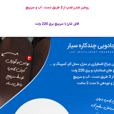
روشن شدن لامپ از 3 طریق دست ، آب و سرپیچ
قابل شارژ با سرپیچ برق 220 ولت