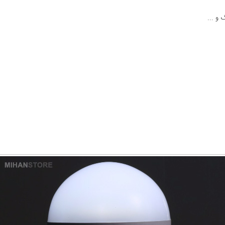
 و ...