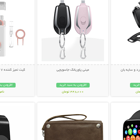
رد و سایه بان
مینی پاوربانک جاسویچی
کیت تمیز کننده 7 کاره Multifunction
خرید
افزودن به سبد خرید
افزودن به
448,000 تومان
نام
بیشتر
نمایش توضیحات بیشتر
نمایش توضی
239,000 تو