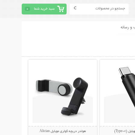
سبد خرید شما
0
 و رسانه
حات بیشتر
نمایش توضیحات بیشتر
(Type-c)
هولدر دریچه کولری موبایل Alician