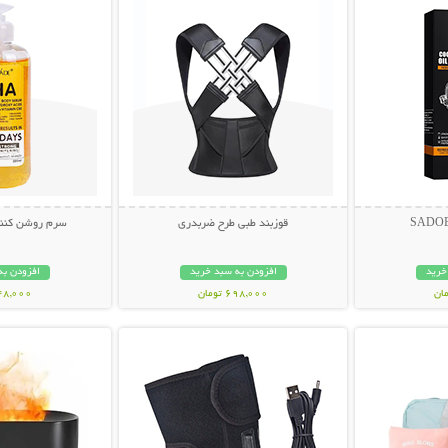
قوزبند طبی طرح ضربدری
سرم روشن کننده AHA لن
خرید
افزودن به سبد خرید
افزودن به
698,000 تومان
548,000 تو
بیشتر
نمایش توضیحات بیشتر
نمایش توضی