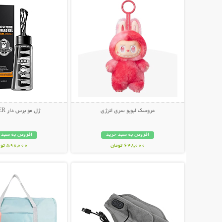
عروسک لبوبو سری انرژی
ژل مو برس دار SADOER
افزودن به سبد خرید
افزودن به سبد 
648,000 تومان
598,000 تومان
نمایش توضیحات بیشتر
نمایش توضیحات 