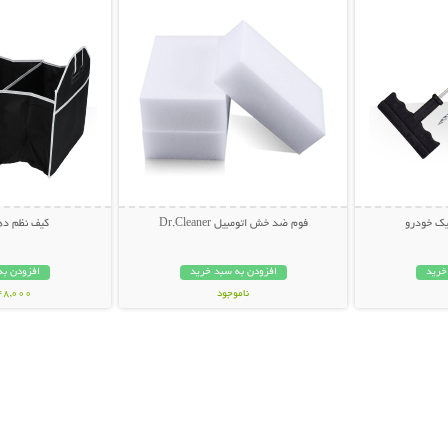
یک خودرو
فوم ضد خش اتومبیل Dr.Cleaner
کیف نظم ده
خرید
افزودن به سبد خرید
افزودن به
ناموجود
248,000 تو
59,000 تومان