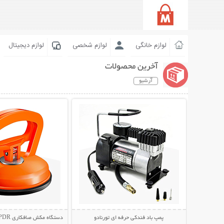
لوازم خانگی
لوازم شخصی
لوازم دیجیتال
آخرین محصولات
آرشیو
نمایش توضیحات بیشتر
نمایش توضیحات 
پمپ باد فندکی حرفه ای تورنادو
دستگاه مکش صافکاری PDR و تعمیر فرورفتگی