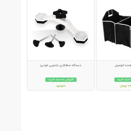
نده اتومبیل
دستگاه صافکاری جادویی خودرو
 سبد خرید
افزودن به سبد خرید
مان
ناموجود
99,000 تومان