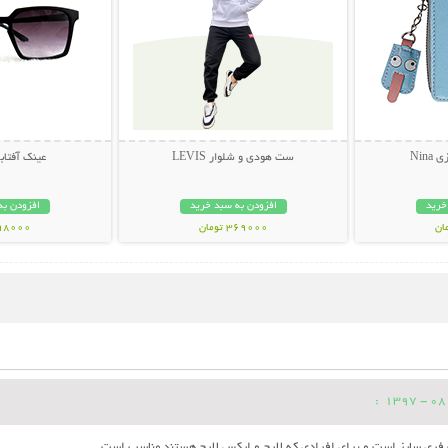
Nin
ست هودی و شلوار LEVIS
عینک آفتابی muda
خرید
افزودن به سبد خرید
افزودن به
369000 تومان
298000 تو
:
فری سایز است و برای افرادی که لارج و ایکس لارج هستند مناسب است.