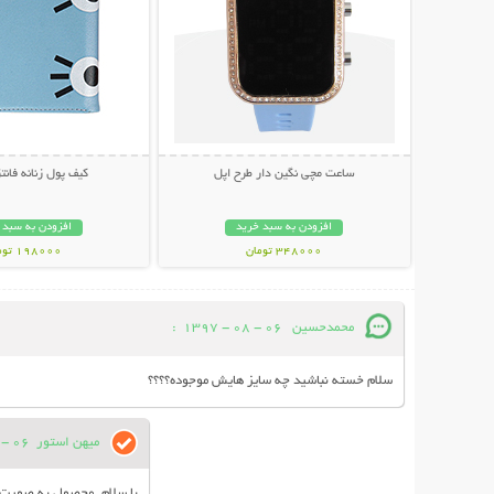
ساعت مچی نگین دار طرح اپل
کیف پول زنانه فانتزی a
افزودن به سبد خرید
افزودن به سبد 
348000 تومان
198000 تومان
محمدحسین
06 - 08 - 1397
:
سلام خسته نباشید چه سایز هایش موجوده؟؟؟؟
میهن استور
06 - 08 - 1397
با سلام. محصول به صورت 