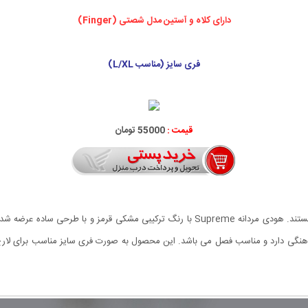
دارای کلاه و آستین مدل شصتی (Finger)
فری سایز (مناسب L/XL)
قیمت :
55000 تومان
یکی از کاربردی ترین لباس های مورد علاقه جوانان هودی ها هستند. هودی مردانه Supreme با ر