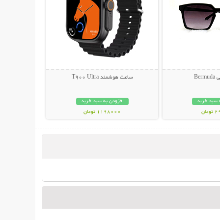
Ber
ساعت هوشمند T900 Ultra
 سبد خرید
افزودن به سبد خرید
مان
1198000 تومان