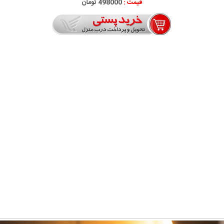
قیمت :
498000 تومان