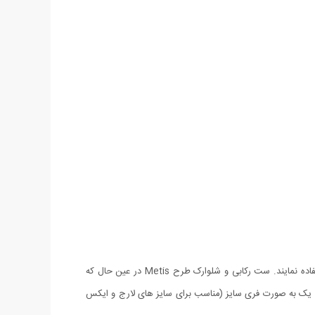
امروزه آقایان به دنبال لباس هایی راحت و در عین حال شیک و خوش استایل هستند که در منزل یا خارج از منزل هنگام مسافرت، باشگاه یا ... استفاده نمایند. ست رکابی و شلوارک طرح Metis در عین حال که
 یک به صورت فری سایز (مناسب برای سایز های لارج و ایکس