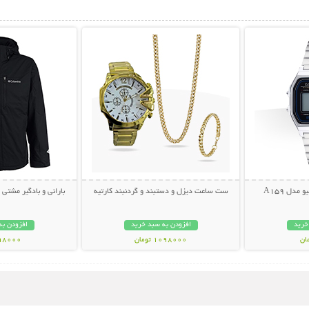
بیشتر
نمایش توضیحات بیشتر
نمایش توضی
دل A159
ست ساعت دیزل و دستبند و گردنبند کارتیه
بارانی و بادگیر مشتی ضد آب
خرید
افزودن به سبد خرید
افزودن به
1098000 تومان
998000 تو