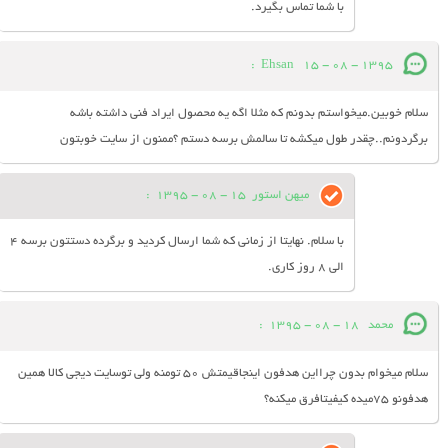
با شما تماس بگیرد.
:
Ehsan
15 - 08 - 1395
سلام خوبین.میخواستم بدونم که مثلا اگه یه محصول ایراد فنی داشته باشه
برگردونم..چقدر طول میکشه تا سالمش برسه دستم ؟ممنون از سایت خوبتون
میهن استور
15 - 08 - 1395
:
با سلام. نهایتا از زمانی که شما ارسال کردید و برگرده دستتون برسه 4
الی 8 روز کاری.
محمد
18 - 08 - 1395
:
سلام میخوام بدون چرااین هدفون اینجاقیمتش 50 تومنه ولی توسایت دیجی کالا همین
هدفونو 75میده کیفیتافرق میکنه؟