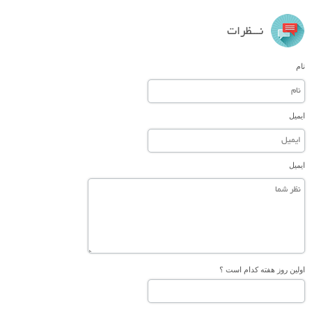
نـــظرات
نام
ایمیل
ایمیل
اولین روز هفته کدام است ؟