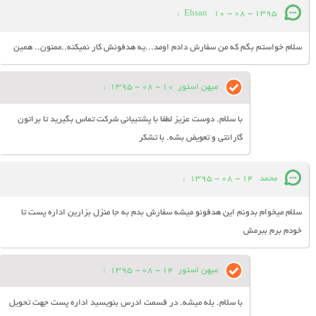
:
Ehsan
10 - 08 - 1395
سلام خواستم بگم که من سفارش دادم اومد...یه هدفونش کار نمیکنه..ممنون.. همین
میهن استور
10 - 08 - 1395
:
با سلام. دوست عزیز لطفا با پشتیبانی شرکت تماس بگیرید تا براتون
گارانتی و تعویض بشه. با تشکر
محمد
14 - 08 - 1395
:
سلام میخوام بدونم این هدفونو میشه سفارش بدم به جا منزل بزارین اداره پست تا
خودم برم ببرمش
میهن استور
14 - 08 - 1395
:
با سلام. بله میشه. در قسمت ادرس بنویسید اداره پست جهت تحویل