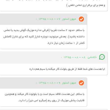
و هم برای برقراری تماس تلفنی )
میهن استور
07 - 08 - 1395
:
با سلام. حدود 2 ساعت تقریبا (فرقی نداره موزیک گوش بدید یا تماس
داشته باشید). بعدش میتونید دوباره شارژ کنید که برای شارژ کاملش
کمتر از 1 ساعت زمان نیاز داره.
ذثادشئ
08 - 08 - 1395
:
ایا هدست های شما فقط از طریق بلوتث کار میکنه یا سیم هم داره
میهن استور
09 - 08 - 1395
:
با سلام. این هدست فاقد سیم است و با بلوتوث کار میکند و همچنین
قابلیت پخش موزیک از روی رم (میکرو اس دی) را دارد.