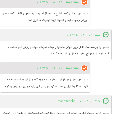
میهن استور
18 - 08 - 1395
:
با سلام. تا جایی که ما اطلاع داریم از این مدل محصول فقط 1 کیفیت در
ایران وجود دارد و اصولا نباید کیفیت ها فرق کنه.
سینا
02 - 09 - 1395
:
سلام آیا این هدست کامل روی گوش ها سوار میشه (میشه موقع ورزش هم استفاده
کرد)؟و میشه موقع شارژ هم ازش استفاده کرد؟
میهن استور
02 - 09 - 1395
:
با سلام. کامل روی گوش سوار میشه و هنگام ورزش میشه استفاده
کرد. هنگام شارژ رو تست نکردیم و در این باره چیزی نمیتونیم بگیم.
:
manouchehr
19 - 09 - 1395
سلام آقا من سایت آمازون دیدم این محصول دوتا کیفیت داره یکیش ک یازده دلار قیمت