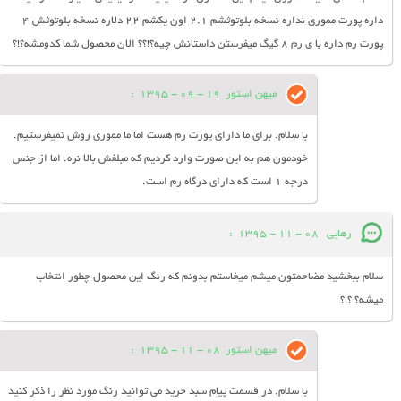
داره پورت مموری نداره نسخه بلوتوثشم 2.1 اون یکشم 22 دلاره نسخه بلوتوثش 4
پورت رم داره با ی رم 8 گیگ میفرستن داستانش چیه؟!؟؟ الان محصول شما کدومشه؟!؟
میهن استور
19 - 09 - 1395
:
با سلام. برای ما دارای پورت رم هست اما ما مموری روش نمیفرستیم.
خودمون هم به این صورت وارد کردیم که مبلغش بالا نره. اما از جنس
درجه 1 است که دارای درگاه رم است.
رهایی
08 - 11 - 1395
:
سلام ببخشید مضاحمتون میشم میخاستم بدونم که رنگ این محصول چطور انتخاب
میشه؟ ؟ ؟
میهن استور
08 - 11 - 1395
:
با سلام. در قسمت پیام سبد خرید می توانید رنگ مورد نظر را ذکر کنید