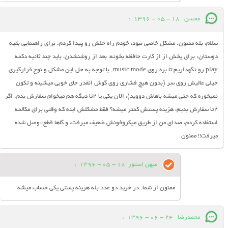
محسن
18 - 05 - 1396
:
سلام، بله ممنون. مشکل خاصی نبود، خودم راه حلش رو پیدا کردم. برای راهنمایی بقیه
دوستان: برای پخش از از کارت حافظه بخونه، بعد از روشنشدن، باید چند ثانیه دکمه
play رو نگهداریم تا بره روی music mode. با توجه به حل این مشکل و نوع قرارگیری
خیلی عالیش روی سر (بدون هیچ فشاری روی گوش انقدر جای خوبی میشینه و تکون
نمیخوره که حتی میشه باهاش دووید)، الان یکی یا 2تا دیگه هم میخوام سفارش بدم. اگر
2تا سفارش بدیم، هزینه پستش کمتر میشه؟ فقط مشکلش اینه که وقتی برای مکالمه
استفاده کردم، صدای من از طریق میکروفونش ضعیف میرفت، و گاها قطع-وصل شده
میرفت!! ممنون
میهن استور
18 - 05 - 1396
:
ممنون از شما. در خرید دو عدد بله هزینه پستی یکی حساب میشه
محمدرضا
24 - 06 - 1396
: