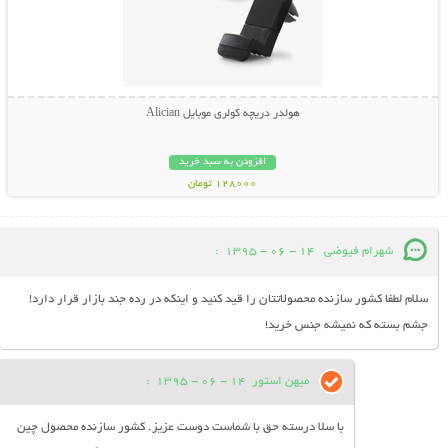
هولدر دریچه کولری موبایل Alician
افزودن به سبد خرید
128000 تومان
شهرام فيوضى
14 - 06 - 1395
:
سلام لطفا كشور سازنده محصولاتتان را قيد كنيد و اينكه در رده جند بازار قرار دارد!
جشم بسته كه نميشه جنس خريد!
میهن استور
14 - 06 - 1395
:
با سلا درسته حق با شماست دوست عزیز. کشور سازنده محصول چین