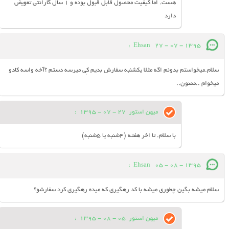
هست. اما کیفیت محصول قابل قبول بوده و 1 سال گارانتی تعویض
دارد
:
Ehsan
27 - 07 - 1395
سلام.میخواستم بدونم اگه مثلا یکشنبه سفارش بدیم کِی میرسه دستم ؟آخه واسه کادو
میخوام ..ممنون..
میهن استور
27 - 07 - 1395
:
با سلام. تا اخر هفته (4شنبه یا 5شنبه)
:
Ehsan
05 - 08 - 1395
سلام میشه بگین چطوری میشه با کد رهگیری که‌ میده رهگیری کرد سفارشو؟
میهن استور
05 - 08 - 1395
: