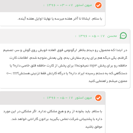
میهن استور
07 - 03 - 1396
:
با سلام. ایشالا تا آخر هفته میرسه یا نهایتا اوایل هفته آینده.
محسن
17 - 05 - 1396
:
در ابتدا که محصول رو دیدم بخاطر ارگونومی فوق العاده خوبش روی گوش و سر، تصمیم
گرفتم، یکی دیگه هم برای پدرم سفارش بدم، ولی بعدش متوجه شدم، اطلاعات کارت
حافظه رو برای پخش mp3 نمیخونه!!! برای پخش از کارت حافظه قلق خاصی داره؟ یا
دستگاهی که به دستم رسیده ایراد داره؟ یا درگاه کارتش فقط تزئینی هستش؟!!!!! :-o
ممنون میشم راهنمایی کنید
میهن استور
17 - 05 - 1396
:
با سلام. باید بخونه از رم و هیچ مشکلی نداره. اگر مشکلی در این مورد
داره با پشتیبانی شرکت تماس بگیرید براتون گارانتی خواهد شد.
موفق باشید