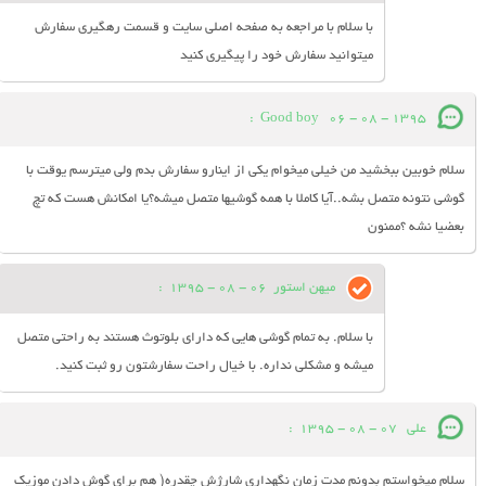
با سلام با مراجعه به صفحه اصلی سایت و قسمت رهگیری سفارش
میتوانید سفارش خود را پیگیری کنید
:
Good boy
06 - 08 - 1395
سلام خوبین ببخشید من خیلی میخوام یکی از اینارو سفارش بدم ولی میترسم یوقت با
گوشی نتونه متصل بشه..آیا کاملا با همه گوشیها متصل میشه؟یا امکانش هست که تچ
بعضیا نشه ؟ممنون
میهن استور
06 - 08 - 1395
:
با سلام. به تمام گوشی هایی که دارای بلوتوث هستند به راحتی متصل
میشه و مشکلی نداره. با خیال راحت سفارشتون رو ثبت کنید.
علی
07 - 08 - 1395
:
سلام میخواستم بدونم مدت زمان نگهداری شارژش چقدره( هم برای گوش دادن موزیک