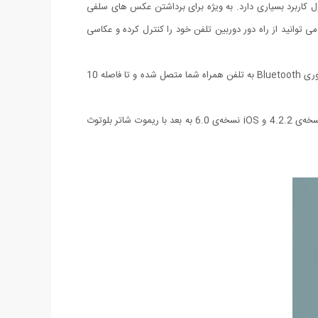
ل کاربرد بسیاری دارد. به ویژه برای برداشتن عکس‌ های سلفی
 توانید از راه دور دوربین تلفن خود را کنترل کرده و عکاسی
این کنترل از راه دور بسیار سبک و کوچک بوده، می‌توانید آن را به جاکلیدی خود متصل کنید. وزن این کنترل‌کننده تنها 9 گرم است. این وسیله با فن‌آوری Bluetooth به تلفن همراه شما متصل شده و تا فاصله 10
بر روی آن سه دکمه‌ی خاموش/ روشن، تنظیم برای گوشی با سیستم‌عامل Android و گوشی با سیستم‌عامل iOS وجود دارد. سیستم های Android نسخه‌ی 4.2.2 و iOS نسخه‌ی 6.0 به بعد با ریموت شاتر بلوتوث