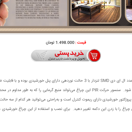
قیمت :
1.498.000 تومان
چراغ خورشیدی دیواری سنسوردار Super Bright دارای 180 عدد ال ای دی SMD لنز‌دار با 3 حالت
نور محیطی (فتوسل) بوده و در شب به طور خودکار روشن می شود. سنسور حرکت PIR این چراغ می‌توا
روژکتور خورشیدی دارای ریموت کنترل است و به‌راحتی می‌توانید هر کدام از سه حال
راغ را با زدن این دکمه تغییر دهید. برای نصب و استفاده از این چراغ خورشیدی هی