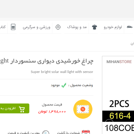
لوازم خودرو
مد و پوشاک
ورزشی و سرگرمی
کتاب
ان
چراغ خورشیدی دیواری سنسوردار Super Bright
Super bright solar wall light with sensor
قیمت محصول
افزودن به 
1,498,000 تومان
ضمانت بازگشت
بهترین کیفیت و قیمت