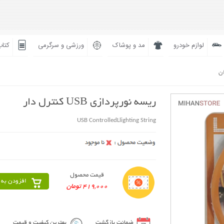
لوازم خودرو
مد و پوشاک
ورزشی و سرگرمی
کتاب
ان
ریسه نورپردازی USB کنترل دار
USB ControlledLlighting String
قیمت محصول
افزودن به 
419,000 تومان
ضمانت بازگشت
بهترین کیفیت و قیمت