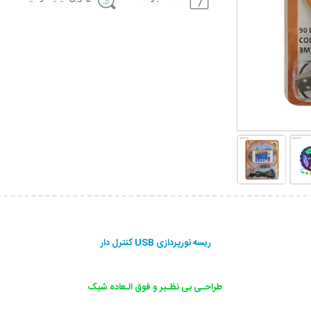
ریسه نورپردازی USB کنترل دار
طراحـی بی نظـیر و فوق الـعاده شیک