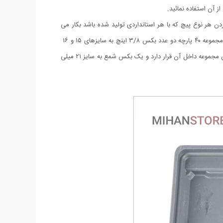
 کردن هر نوع پیچ که با هر استانداردی تولید شده باشد بکار می
رود.جنس آچارهای این جعبه بکس آیوا از آلیاژ کروم وانادیوم که یک آلیاژ مناسب و مقاوم در برابر ضربه و پیچش می باشد تولید شده است. در این مجموعه ۴۰ پارچه دو عدد بکس ۳/۸ اینچ به سایزهای ۱۵ و ۱۶
میلی متر نیز وجود دارد.از دیگر متعلقات این ست می توان به آچار جغجغه ای، رابط برای استفاده از هر دو نوع درایو، آچار بکس، یک عدد کیف که این مجموعه داخل آن قرار دارد و یک بکس شمع به سایز ۲۱ میلی