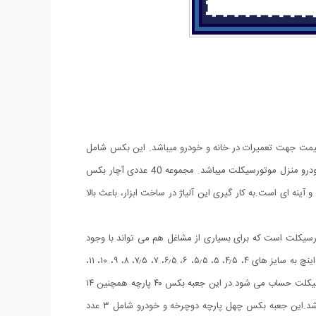
 قیمت جهت تعمیرات در خانه و خودرو میباشد. این بکس شامل
سری کامل ریز تا درشت آچار بکس 40 تکه است. این بکس دارای تبدیل بکس های 1/4 به 3/8 و اچار شمع ماشین، کمکی بکس ومناسب برای خودرو منزل موتورسیکلت میباشد. مجموعه 40 عددی آچار بکس
آینه ای است.به کار گیری این آلیاژ در ساخت ابزار، باعث بالا
ینچ می باشد و مناسب منزل خودرو دوچرخه و موتورسیکلت است که برای بسیاری از مشاغل هم می تواند با وجود
قیمت کم کار راه انداز باشد به خصوص مشاغل تعمیر ماشین مانند مکانیک ها بسیار عالی است.این مجموعه بکس ۴۰ عددی شامل ۱۴ عدد سوکت ۱/۴ اینچ به سایز های ۴، ۴٫۵، ۵، ۵٫۵، ۶، ۶٫۵، ۷، ۷٫۵، ۸، ۹، ۱۰، ۱۱،
۱۲ و ۱۳ میلی‌متر و از نوع شش پر می باشد که از رابط ۱/۴ برای کار با آنها استفاده می کنید. و به دلیل سایزهای موجود جعبه بکس دوچرخه و موتورسیکلت حساب می شود.در این جعبه بکس ۴۰ پارچه همچنین ۱۴
عدد سوکت ۱/۴ اینچ در سایز ۵/۳۲، ۳/۱۶، ۷/۳۲، ۱/۴، ۹/۳۲، ۵/۱۶، ۱۱/۳۲، ۳/۸، ۱۳/۳۲، ۷/۱۶، ۱۵/۳۲، ۱/۲، ۱۷/۳۲ و ۹/۱۶ اینچ و شش پر می باشد.این جعبه بکس چهل پارچه دوچرخه و خودرو شامل ۳ عدد