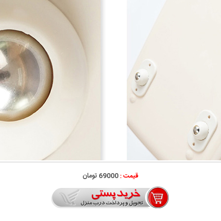
قیمت :
69000 تومان