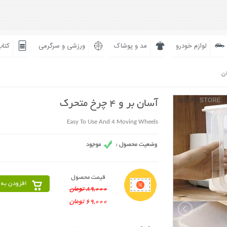
لوازم خودرو
مد و پوشاک
ورزشی و سرگرمی
کتاب
ان
آسان بر و 4 چرخ متحرک
Easy To Use And 4 Moving Wheels
قیمت محصول
افزودن به 
89,000 تومان
69,000 تومان