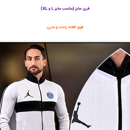
فری سایز (مناسب سایز L و XL)
فوق العاده راحت و مدرن