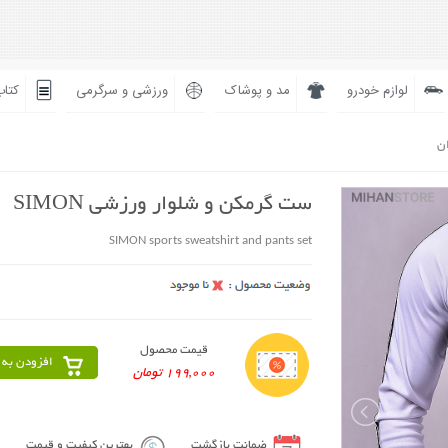
لوازم خودرو
مد و پوشاک
ورزشی و سرگرمی
کتاب
ان
ست گرمکن و شلوار ورزشی SIMON
SIMON sports sweatshirt and pants set
قیمت محصول
افزودن به 
199,000 تومان
ضمانت بازگشت
بهترین کیفیت و قیمت