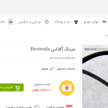
لوازم خودرو
مد و پوشاک
ورزشی و سرگرمی
کتاب
ان
عینک آفتابی Bermuda
Bermuda sunglasses
قیمت محصول
افزودن به 
298,000 تومان
ضمانت بازگشت
بهترین کیفیت و قیمت