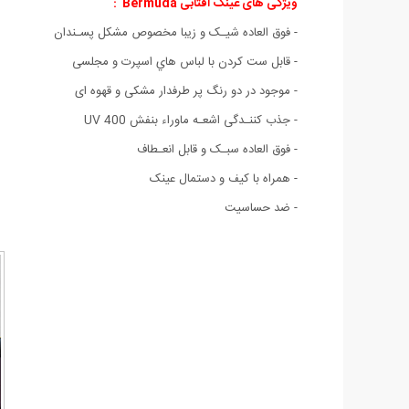
ویژگی های عینک آفتابی Bermuda :
- فوق العاده شیـک و زیبا مخصوص مشکل پسـندان
- قابل ست كردن با لباس هاي اسپرت و مجلسی
- موجود در دو رنگ پر طرفدار مشکی و قهوه ای
- جذب کننـدگی اشعـه ماوراء بنفش UV 400
- فوق العاده سبـک و قابل انعـطاف
- همراه با کیف و دستمال عینک
- ضد حساسیت