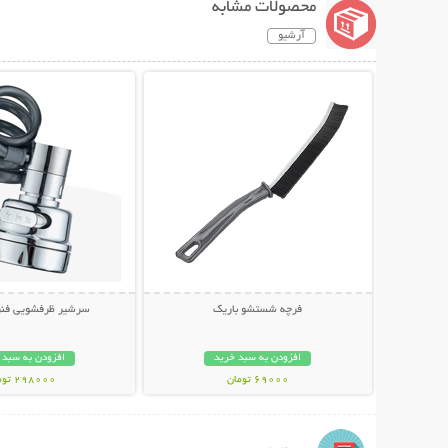
محصولات مشابه
آرشیو
نمایش توضیحات بیشتر
نمایش توضیحات 
فرچه شستشو باریک
سرشیر ظرفشویی فنری ing
افزودن به سبد خرید
افزودن به سبد 
69000 تومان
298000 تومان