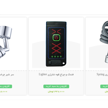
بیشتر
نمایش توضیحات بیشتر
نمایش توضی
Spr
فندک و چراغ قوه شارژی Lighter
سر شیر چرخشی 360 
خرید
افزودن به سبد خرید
افزودن به
348000 تومان
198000 تو