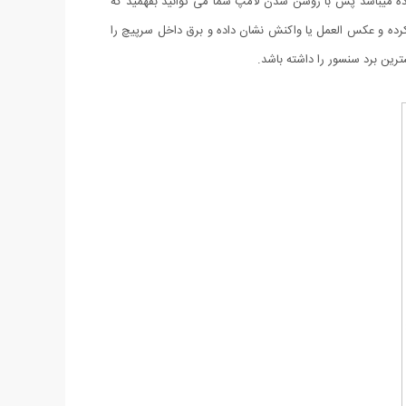
ده میباشد پس با روشن شدن لامپ شما می توانید بفهمید که
دید 360 درجه کاملی که دارد کوچکترین حرکت را دتکت کرده و عکس العمل یا واکنش نشان داده و برق داخل سرپیچ را
رین برد سنسور را داشته باشد.