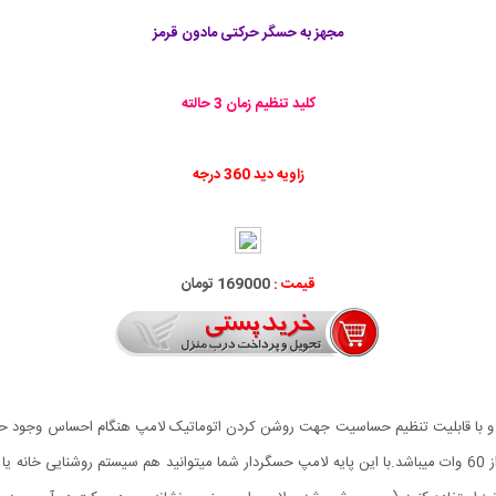
مجهز به حسگر حرکتی مادون قرمز
کلید تنظیم زمان 3 حالته
زاویه دید 360 درجه
قیمت :
169000 تومان
سور دار پیشرفته یا سنسور حرکتی با برد دید 6 متری و با قابلیت تنظیم حساسیت جهت روشن کردن اتوماتیک لام
لامپ، مخصوص لامپ های با پایه E27 معمولی و قدرت کمتر از 60 وات میباشد.با این پایه لامپ حسگردار شما میتوانید 