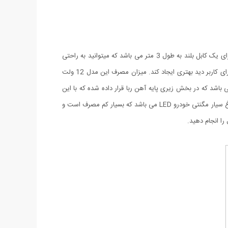
چراغ سیار مگنتی خودرو در واقع نوعی چراغ قوه ویژه می باشد که مخصوص خودرو و کمپین طراحی و تولید شده است. چراغ سیار مگنتی خودرو دارای یک کابل بلند به طول 3 متر می باشد که میتوانید به راحتی
آن را به هر سمتی که میخواهید ببرید بدون نگرانی از این که طول آن کم باشد. رنگ نور در نظر گرفته شده برای این چراغ سیار مهتابی می باشد تا برای کاربر دید بهتری ایجاد کند. میزان مصرف این مدل 12 ولت
ی آن 9 وات است. همچنین این مدل دارای یک پایه می باشد که در بخش زیری پایه آهن ربا قرار داده شده که با این
امکانات کاربر می تواند چراغ را هم بر روی یک سطح قرار دهد و هم به کاپوت خودرو یا سطح فلزی دیگری متصل کند. نوع لامپ قرار داده شده در چراغ سیار مگنتی خودرو LED می باشد که بسیار کم مصرف است و
را انجام دهید.