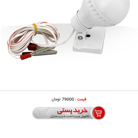
قیمت :
79000 تومان