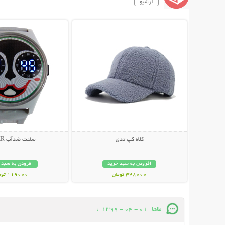
آرشیو
نمایش توضیحات بیشتر
نمایش توضیحات 
کلاه کپ تدی
ساعت ضدآب JOKER
افزودن به سبد خرید
افزودن به سبد 
348000 تومان
119000 تومان
طاها
01 - 04 - 1399
: