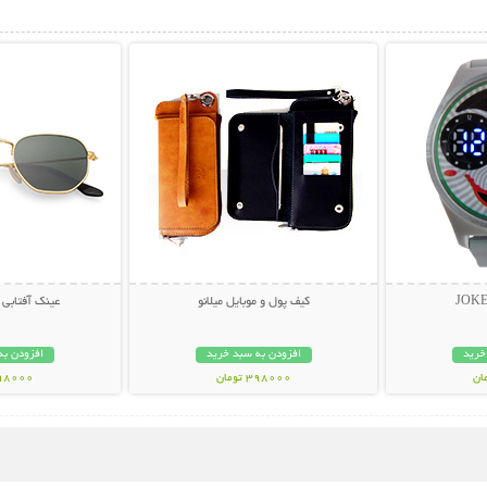
بیشتر
نمایش توضیحات بیشتر
نمایش توضی
کیف پول و موبایل میلانو
عینک آفتابی لاک
خرید
افزودن به سبد خرید
افزودن به
398000 تومان
498000 تو