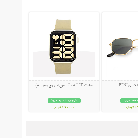
حات بیشتر
نمایش توضیحات بیشتر
چری BENI
ساعت LED ضد آب طرح اپل واچ (سری 3)
 سبد خرید
افزودن به سبد خرید
مان
298000 تومان