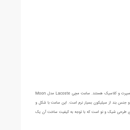
شرکت Lacoste، یکی از تولیدکنندگان ساعت‌های مچی با طرح‌های خاص و زیبا است. ساعت های ساخت این شرکت ساعت‌هایی دارای طرحی اسپرت و کلاسیک هستند. ساعت مچی Lacoste مدل Moon
نتخاب رنگ در سبد خرید) و جنس بند از سیلیکون بسیار نرم است. اين ساعت با شكل و
 باشد. ساعت ساعت مچی Lacoste مدل Moon، با توجه به قیمت مناسب دارای طرحی شیک و نو است که با توجه به کیفیت ساخت آن یک