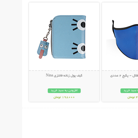
- پکیج 2 عددی
کیف پول زنانه فانتزی Nina
 سبد خرید
افزودن به سبد خرید
ان
198000 تومان