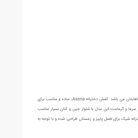
گرما و راحتی را در فصل زمستان به پاهای خود هدیه کنید‏.‏ این کفش دخترانه با رویه جنس اشبالت، انتخابی مناسب برای گرم و راحت نگه داشتن پاهایتان می باشد. کفش دخترانه Asena، ساده و مناسب برای
وح سخت و مقاوم در برابر سرما و گرماست.این مدل با شلوار جین و کتان بسیار مناسب
ن کفش دخترانه شیک برای فصل پاییز و زمستان طراحی شده و با توجه به