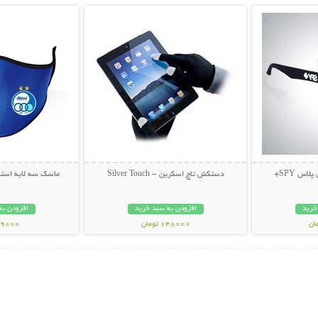
اس SPY+
دستکش تاچ اسکرین - Silver Touch
ماسک سه لایه استقلال 
خرید
افزودن به سبد خرید
افزودن به
148000 تومان
49000 توم