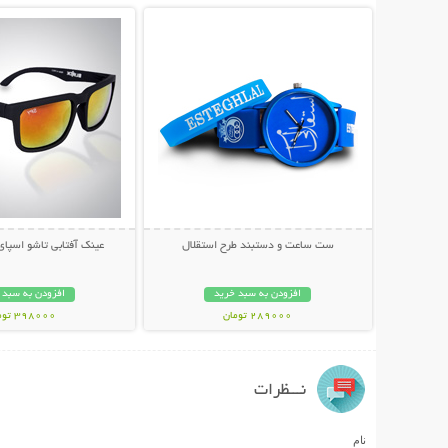
ست ساعت و دستبند طرح استقلال
عینک آفتابی تاشو اسپای پل
افزودن به سبد خرید
افزودن به سبد 
289000 تومان
398000 تومان
نـــظرات
نام