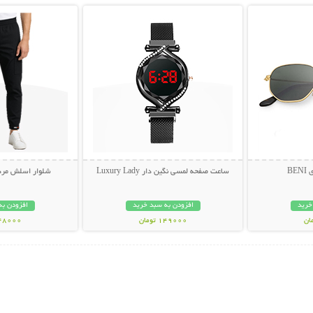
BE
ساعت صفحه لمسی نگین دار Luxury Lady
شلوار اسلش مردانه 
خرید
افزودن به سبد خرید
افزودن به
149000 تومان
348000 تو