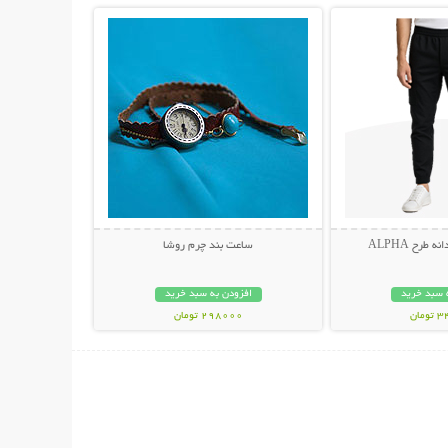
طرح ALPHA
ساعت بند چرم روشا
 سبد خرید
افزودن به سبد خرید
مان
298000 تومان