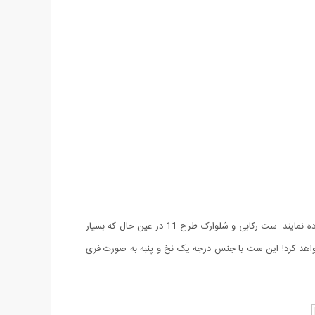
امروزه آقایان به دنبال لباس هایی راحت و در عین حال شیک و خوش استایل هستند که در منزل یا خارج از منزل هنگام مسافرت، باشگاه یا ... استفاده نمایند. ست رکابی و شلوارک طرح 11 در عین حال که بسیار
 محبوب شما خواهد کرد! این ست با جنس درجه یک نخ و پنبه به صورت فری