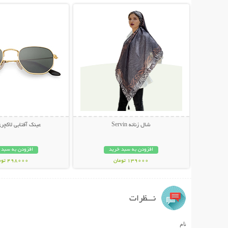
شال زنانه Servin
عینک آفتابی لاکچری NI
افزودن به سبد خرید
افزودن به سبد 
139000 تومان
498000 تومان
نـــظرات
نام