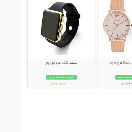
Ly
ساعت LED طرح اپل واچ
 سبد خرید
افزودن به سبد خرید
مان
288000 تومان