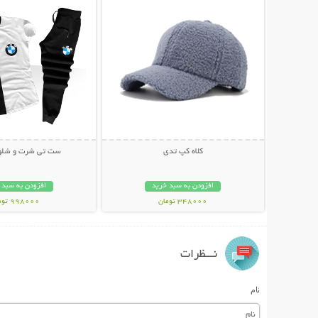
کلاه کپ تدی
ست تی شرت و شلوار W
افزودن به سبد خرید
افزودن به سبد 
348000 تومان
998000 تومان
نـــظرات
نام