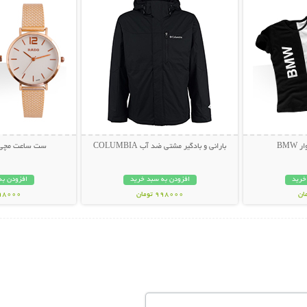
BM
بارانی و بادگیر مشتی ضد آب COLUMBIA
ست ساعت مچی Rado طرح st
خرید
افزودن به سبد خرید
افزودن به
998000 تومان
698000 تو