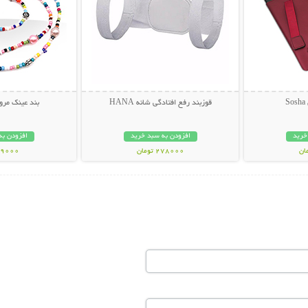
S
قوزبند رفع افتادگی شانه HANA
بند عینک مرو
خرید
افزودن به سبد خرید
افزودن به
278000 تومان
49000 توم