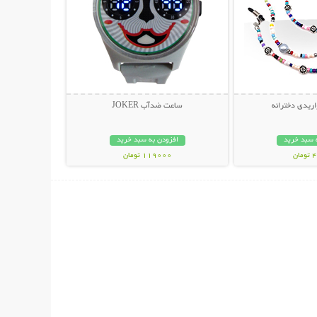
اریدی دخترانه
ساعت ضدآب JOKER
 سبد خرید
افزودن به سبد خرید
ان
119000 تومان