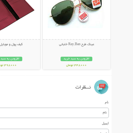
عینک طرح Ray.Ban خلبانی
کیف پول و موبایل osha
افزودن به سبد خرید
افزودن به سبد 
348000 تومان
398000 تومان
نـــظرات
نام
ایمیل