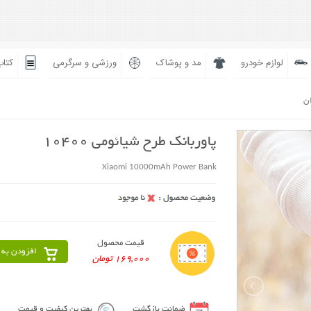
لوازم خودرو
مد و پوشاک
ورزشی و سرگرمی
کتاب
ان
پاوربانک طرح شیائومی 10400
Xiaomi 10000mAh Power Bank
قیمت محصول
افزودن به 
169,000 تومان
ضمانت بازگشت
بهترین کیفیت و قیمت