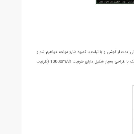
نی مدت از گوشی و یا تبلت با کمبود شارژ مواجه خواهیم شد و
این مسئله به لطف وجود پاوربانک به راحتی مرتفع می شود. در منزل، محل کار و یا هرجایی که هستید هیچگاه بدون شارژ نخواهید ماند. این پاوربانک با طراحی بسیار شکیل دارای ظرفیت 10000mAh (ظرفیت