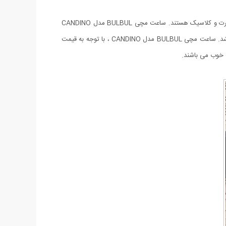
شرکت BULBUL، یکی از تولیدکنندگان ساعت‌های مچی با طرح‌های خاص و زیبا است. ساعت های ساخت این شرکت ساعت‌هایی دارای طرحی اسپرت و کلاسیک هستند. ساعت مچی BULBUL مدل CANDINO
جديدترين محصول كمپاني محبوب BULBUL مي باشد. اين ساعت با شكل و شمايلي متفاوت جزو خانواده‌ی ساعت‌های مچی با طراحی مدرن می باشد. ساعت مچی BULBUL مدل CANDINO ، با توجه به قیمت
 خوب می باشند.