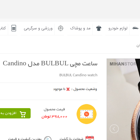
لوازم خودرو
مد و پوشاک
ورزشی و سرگرمی
کتاب
ان
ساعت مچی BULBUL مدل Candino
BULBUL Candino watch
قیمت محصول
افزودن به 
398,000 تومان
ضمانت بازگشت
بهترین کیفیت و قیمت