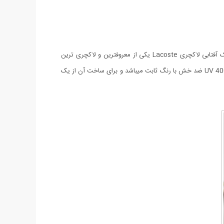
بدون شک استفاده از عینکهای با کیفیت علاوه بر اینکه از چشمان شما محافظت می کند باعث زیبایی تحسین برانگیز چهره شما نیز خواهد شد. عینک آفتابی لاکچری Lacoste یکی از معروفترین و لاکچری ترین
عینکهای کمپانی Lacoste می باشد که مطمئنا شما هم تاکنون این عینک معروف را بر چشمان دوستان و آشنایان خود دیده اید. لنز این عینک از نوع UV 400 ضد خش با رنگ ثابت میباشد و برای ساخت آن از یک