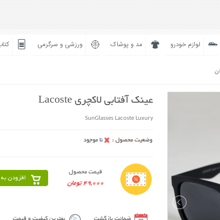
لوازم خودرو
مد و پوشاک
ورزشی و سرگرمی
کتاب
ان
عینک آفتابی لاکچری Lacoste
SunGlasses Lacoste Luxury
قیمت محصول
افزودن به 
49,000 تومان
ضمانت بازگشت
بهترین کیفیت و قیمت