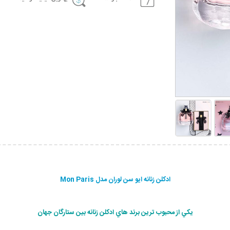
ادکلن زنانه ایو سن لوران مدل Mon Paris
يكي از محبوب ترين برند هاي ادكلن زنانه بين ستارگان جهان