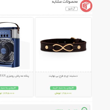
محصولات مشابه
آرشیو
نمایش توضیحات بیشتر
نمایش توضیحات 
دستبند چرم طرح بی نهایت
پنکه مه پاش رومیزی AIR COOLER FAN
افزودن به سبد خرید
افزودن به سبد 
198000 تومان
1798000 تومان