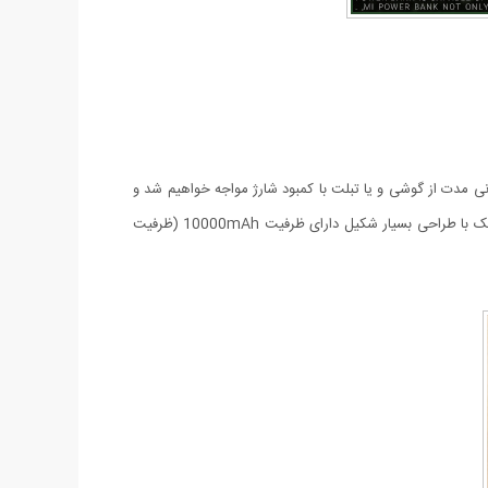
نی مدت از گوشی و یا تبلت با کمبود شارژ مواجه خواهیم شد و
این مسئله به لطف وجود پاوربانک به راحتی مرتفع می شود. در منزل، محل کار و یا هرجایی که هستید هیچگاه بدون شارژ نخواهید ماند. این پاوربانک با طراحی بسیار شکیل دارای ظرفیت 10000mAh (ظرفیت