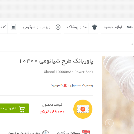
لوازم خودرو
مد و پوشاک
ورزشی و سرگرمی
کتاب
ان
پاوربانک طرح شیائومی 10400
Xiaomi 10000mAh Power Bank
قیمت محصول
افزودن به 
169,000 تومان
ضمانت بازگشت
بهترین کیفیت و قیمت