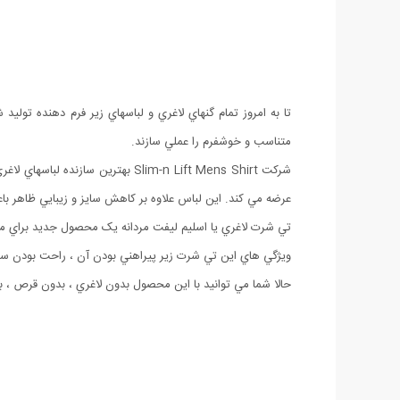
تا به امروز تمام گنهاي لاغري و لباسهاي زير فرم دهنده توليد
متناسب و خوشفرم را عملي سازند.
عرضه مي کند. اين لباس علاوه بر کاهش سايز و زيبايي ظاهر ب
تي شرت لاغري يا اسليم ليفت مردانه يک محصول جديد براي مرد
ويژگي هاي اين تي شرت زير پيراهني بودن آن ، راحت بودن س
حالا شما مي توانيد با اين محصول بدون لاغري ، بدون قرص ، ب