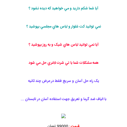
آيا شما شکم داريد و مي خواهيد که ديده نشود ؟
نمي توانيد کت شلوار و لباس هاي مجلسي بپوشيد ؟
آيا نمي توانيد لباس هاي شيک و به روز بپوشيد ؟
همه مشکلات شما با تي شرت لاغري حل مي شود
يک راه حل آسان و سريع فقط در عرض چند ثانيه
با الياف ضد گرما و تعريق جهت استفاده آسان در تابستان ...
قيمت :
99000 تومان