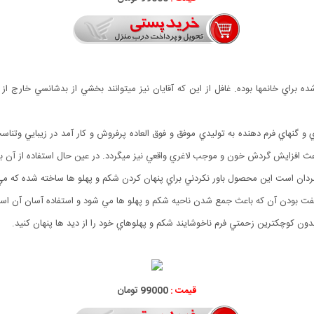
 شده براي خانمها بوده. غافل از اين که آقايان نيز ميتوانند بخشي از بدشانسي خارج 
اعث افزايش گردش خون و موجب لاغري واقعي نيز ميگردد. در عين حال استفاده از آن ب
ان است اين محصول باور نکردني براي پنهان کردن شکم و پهلو ها ساخته شده که مي تو
فت بودن آن که باعث جمع شدن ناحيه شکم و پهلو ها مي شود و استفاده آسان آن اس
دون کوچکترين زحمتي فرم ناخوشايند شکم و پهلوهاي خود را از ديد ها پنهان کنيد.
قيمت :
99000 تومان