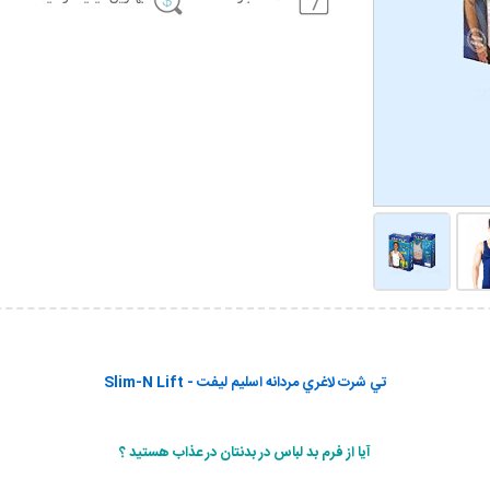
تي شرت لاغري مردانه اسليم ليفت - Slim-N Lift
آيا از فرم بد لباس در بدنتان در عذاب هستيد ؟