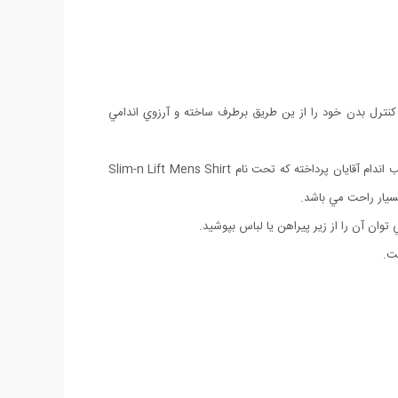
از کنترل بدن خود را از ين طريق برطرف ساخته و آرزوي اندامي
شرکت Slim-n Lift Mens Shirt بهترين سازنده لباسهاي لاغري و گنهاي فرم دهنده به توليدي موفق و فوق العاده پرفروش و کار آمد در زيبايي وتناسب اندام آقايان پرداخته که تحت نام Slim-n Lift Mens Shirt
سيار راحت مي باشد.
ان آن را از زير پيراهن يا لباس بپوشيد.
ت.